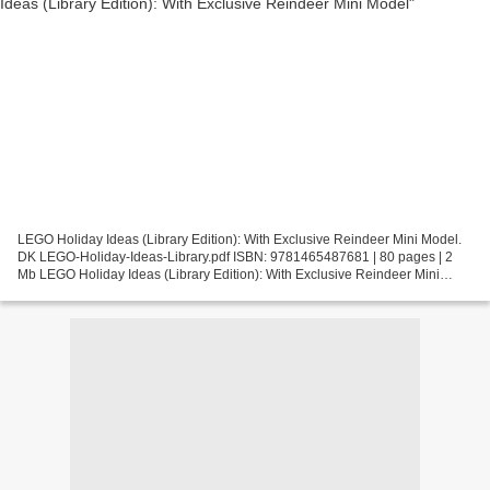
LEGO Holiday Ideas (Library Edition): With Exclusive Reindeer Mini Model.
DK LEGO-Holiday-Ideas-Library.pdf ISBN: 9781465487681 | 80 pages | 2
Mb LEGO Holiday Ideas (Library Edition): With Exclusive Reindeer Mini
Model DK Page: 80 Format: pdf, ePub, fb2,...