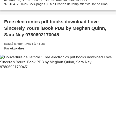
9781641231626 | 224 pages | 6 Mb Oracion de rompimiento: Donde Dios
siempre oye y contesta Guillermo Maldonado, Shawn Bolz Page:...
Free electronics pdf books download Love
Sincerely Yours iBook PDB by Meghan Quinn,
Sara Ney 9780692170045
Publié le 30/05/2021 à 01:46
Par
okukahez