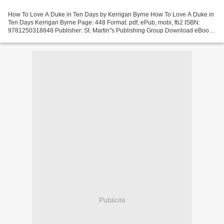
How To Love A Duke in Ten Days by Kerrigan Byrne How To Love A Duke in
Ten Days Kerrigan Byrne Page: 448 Format: pdf, ePub, mobi, fb2 ISBN:
9781250318848 Publisher: St. Martin''s Publishing Group Download eBook
Ebooks kostenlos und ohne anmeldung downloaden...
Publicité