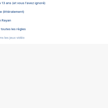
 a 13 ans (et vous l'avez ignoré)
e (littéralement)
im Rayan
 toutes les règles
s les jeux vidéo
us choquant de Rockstar ? - Le scandale BULLY
e plus moche de Steam
du RÊVE tourne au CAUCHEMAR
pendant 8 heures
it… à tort
umiliés par un jeu vidéo
ire - Final Fantasy 8
ti un empire - Age of Empires