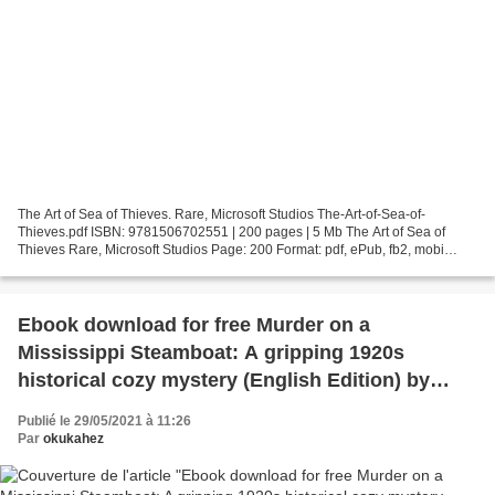
The Art of Sea of Thieves. Rare, Microsoft Studios The-Art-of-Sea-of-
Thieves.pdf ISBN: 9781506702551 | 200 pages | 5 Mb The Art of Sea of
Thieves Rare, Microsoft Studios Page: 200 Format: pdf, ePub, fb2, mobi
ISBN: 9781506702551 Publisher: Dark Horse...
Ebook download for free Murder on a
Mississippi Steamboat: A gripping 1920s
historical cozy mystery (English Edition) by
Leighann Dobbs 9781838886721
Publié le 29/05/2021 à 11:26
Par
okukahez