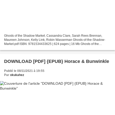
Ghosts of the Shadow Market. Cassandra Clare, Sarah Rees Brennan,
Maureen Johnson, Kelly Link, Robin Wasserman Ghosts-of-the-Shadow-
Market.pdf ISBN: 9781534433625 | 624 pages | 16 Mb Ghosts of the
Shadow Market Cassandra Clare, Sarah Rees Brennan, Maureen...
DOWNLOAD [PDF] {EPUB} Horace & Bunwinkle
Publié le 08/11/2021 à 19:55
Par
okukahez