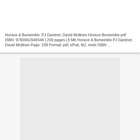
Horace & Bunwinkle. PJ Gardner, David Mottram Horace-Bunwinkle.pdf
ISBN: 9780062946546 | 208 pages | 6 Mb Horace & Bunwinkle PJ Gardner,
David Mottram Page: 208 Format: pdf, ePub, fb2, mobi ISBN:
9780062946546 Publisher: HarperCollins Publishers Download...