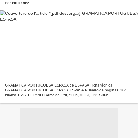
Par
okukahez
GRAMATICA PORTUGUESA ESPASA de ESPASA Ficha técnica
GRAMATICA PORTUGUESA ESPASA ESPASA Número de páginas: 204
Idioma: CASTELLANO Formatos: Pdf, ePub, MOBI, FB2 ISBN:
9788467054545 Editorial: S.L.U. ESPASA LIBROS Año de edición: 2019
Descargar eBook gratis...