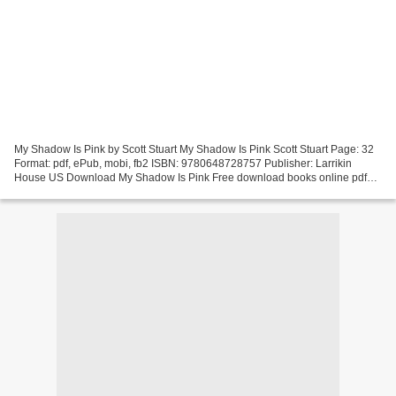
My Shadow Is Pink by Scott Stuart My Shadow Is Pink Scott Stuart Page: 32
Format: pdf, ePub, mobi, fb2 ISBN: 9780648728757 Publisher: Larrikin
House US Download My Shadow Is Pink Free download books online pdf
My Shadow Is Pink Overview My Shadow Is Pink...