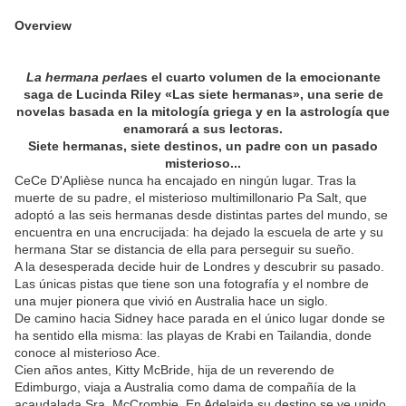
Overview
La hermana perla
es el cuarto volumen de la emocionante
saga de Lucinda Riley «Las siete hermanas», una serie de
novelas basada en la mitología griega y en la astrología que
enamorará a sus lectoras.
Siete hermanas, siete destinos, un padre con un pasado
misterioso...
CeCe D'Aplièse nunca ha encajado en ningún lugar. Tras la
muerte de su padre, el misterioso multimillonario Pa Salt, que
adoptó a las seis hermanas desde distintas partes del mundo, se
encuentra en una encrucijada: ha dejado la escuela de arte y su
hermana Star se distancia de ella para perseguir su sueño.
A la desesperada decide huir de Londres y descubrir su pasado.
Las únicas pistas que tiene son una fotografía y el nombre de
una mujer pionera que vivió en Australia hace un siglo.
De camino hacia Sidney hace parada en el único lugar donde se
ha sentido ella misma: las playas de Krabi en Tailandia, donde
conoce al misterioso Ace.
Cien años antes, Kitty McBride, hija de un reverendo de
Edimburgo, viaja a Australia como dama de compañía de la
acaudalada Sra. McCrombie. En Adelaida su destino se ve unido