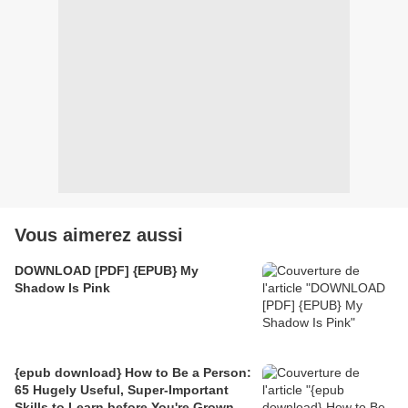
Vous aimerez aussi
DOWNLOAD [PDF] {EPUB} My
Shadow Is Pink
{epub download} How to Be a Person:
65 Hugely Useful, Super-Important
Skills to Learn before You're Grown