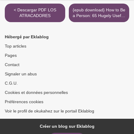
< Descargar PDF LOS
{epub download} How to Be
ATRACADORES
a Person: 65 Hugely Useful,
Super-Important Skills to
Learn before You're Grown
Up >
Hébergé par Eklablog
Top articles
Pages
Contact
Signaler un abus
C.G.U.
Cookies et données personnelles
Préférences cookies
Voir le profil de okukahez sur le portail Eklablog
Créer un blog sur Eklablog