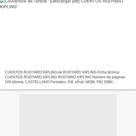
CUENTOS RUDYARD KIPLING de RUDYARD KIPLING Ficha técnica
CUENTOS RUDYARD KIPLING RUDYARD KIPLING Número de páginas:
109 Idioma: CASTELLANO Formatos: Pdf, ePub, MOBI, FB2 ISBN:
9788478843992 Editorial: POPULAR Año de edición: 2008 Descargar
eBook gratis...