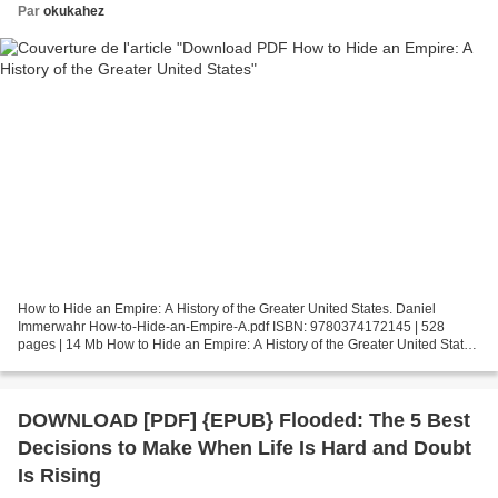
Par
okukahez
How to Hide an Empire: A History of the Greater United States. Daniel
Immerwahr How-to-Hide-an-Empire-A.pdf ISBN: 9780374172145 | 528
pages | 14 Mb How to Hide an Empire: A History of the Greater United States
Daniel Immerwahr Page: 528 Format: pdf, ePub,...
DOWNLOAD [PDF] {EPUB} Flooded: The 5 Best
Decisions to Make When Life Is Hard and Doubt
Is Rising