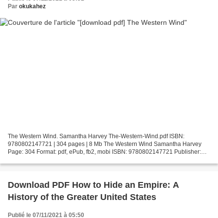
Par
okukahez
The Western Wind. Samantha Harvey The-Western-Wind.pdf ISBN:
9780802147721 | 304 pages | 8 Mb The Western Wind Samantha Harvey
Page: 304 Format: pdf, ePub, fb2, mobi ISBN: 9780802147721 Publisher:
Grove/Atlantic, Inc. Download The Western Wind Free downloadable...
Download PDF How to Hide an Empire: A
History of the Greater United States
Publié le 07/11/2021 à 05:50