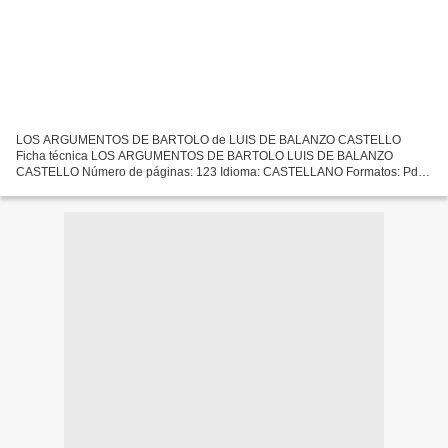
LOS ARGUMENTOS DE BARTOLO de LUIS DE BALANZO CASTELLO
Ficha técnica LOS ARGUMENTOS DE BARTOLO LUIS DE BALANZO
CASTELLO Número de páginas: 123 Idioma: CASTELLANO Formatos: Pdf,
ePub, MOBI, FB2 ISBN: 9788496077447 Editorial: SOLINGRAF. EDICIONES
LETRA CLARA...