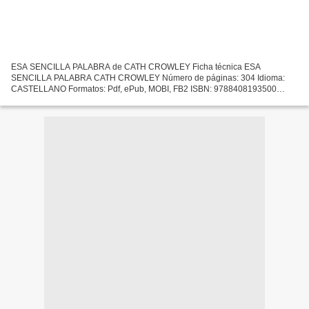
ESA SENCILLA PALABRA de CATH CROWLEY Ficha técnica ESA
SENCILLA PALABRA CATH CROWLEY Número de páginas: 304 Idioma:
CASTELLANO Formatos: Pdf, ePub, MOBI, FB2 ISBN: 9788408193500
Editorial: PLANETA Año de edición: 2019 Descargar eBook gratis
Descargar...