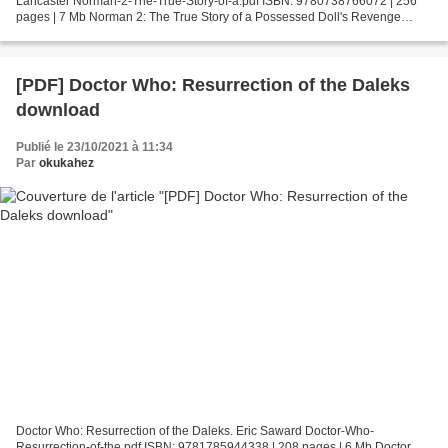
Lancaster Norman-2-The-True-Story-of-a.pdf ISBN: 9780738766072 | 256
pages | 7 Mb Norman 2: The True Story of a Possessed Doll's Revenge
Stephen Lancaster Page: 256 Format: pdf, ePub, fb2,...
[PDF] Doctor Who: Resurrection of the Daleks
download
Publié le 23/10/2021 à 11:34
Par
okukahez
Doctor Who: Resurrection of the Daleks. Eric Saward Doctor-Who-
Resurrection-of-the.pdf ISBN: 9781785944338 | 208 pages | 6 Mb Doctor