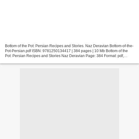
Bottom of the Pot: Persian Recipes and Stories. Naz Deravian Bottom-of-the-
Pot-Persian.pdf ISBN: 9781250134417 | 384 pages | 10 Mb Bottom of the
Pot: Persian Recipes and Stories Naz Deravian Page: 384 Format: pdf,
ePub, fb2, mobi ISBN: 9781250134417 Publisher:...