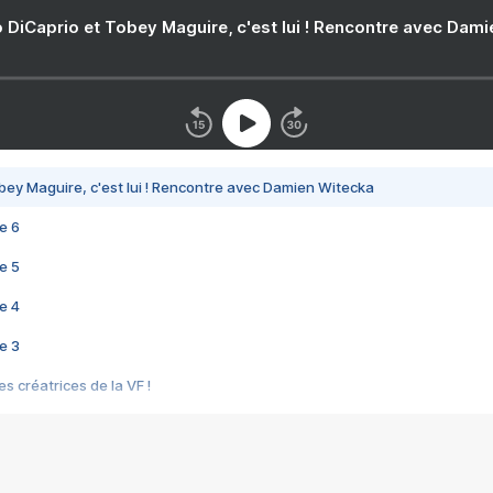
 DiCaprio et Tobey Maguire, c'est lui ! Rencontre avec Dam
bey Maguire, c'est lui ! Rencontre avec Damien Witecka
e 6
e 5
e 4
e 3
s créatrices de la VF !
e 2
e 1