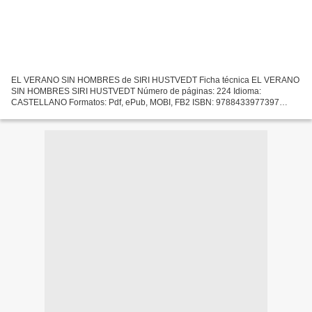
EL VERANO SIN HOMBRES de SIRI HUSTVEDT Ficha técnica EL VERANO
SIN HOMBRES SIRI HUSTVEDT Número de páginas: 224 Idioma:
CASTELLANO Formatos: Pdf, ePub, MOBI, FB2 ISBN: 9788433977397
Editorial: ANAGRAMA Año de edición: 2013 Descargar eBook gratis Epub...