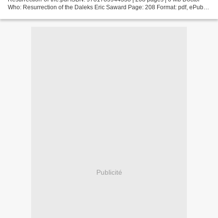
Who: Resurrection of the Daleks Eric Saward Page: 208 Format: pdf, ePub,
fb2, mobi ISBN: 9781785944338 Publisher: Penguin...
Publicité